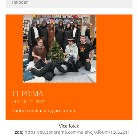
Halodar
TT PRIMA
>17.-18. 12. 2024
Třídní teambuilding pro primu
Více fotek
zde:
https://eu.zonerama.com/halahoj/Album/12652211