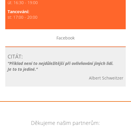
út: 16:30 - 19:00
Tancování:
st: 17:00 - 20:00
Facebook
CITÁT:
"Příklad není to nejdůležitější při ovlivňování jiných lidí.
Je to to jediné."
Albert Schweitzer
Děkujeme našim partnerům: