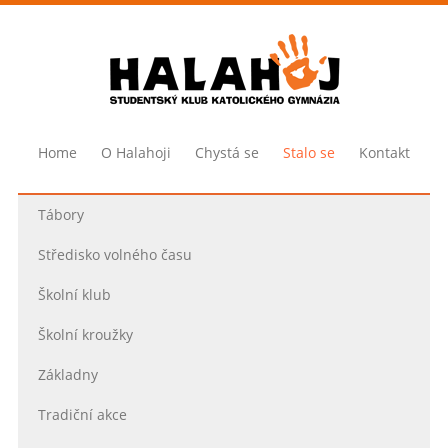
Home
O Halahoji
Chystá se
Stalo se
Kontakt
Tábory
Středisko volného času
Školní klub
Školní kroužky
Základny
Tradiční akce