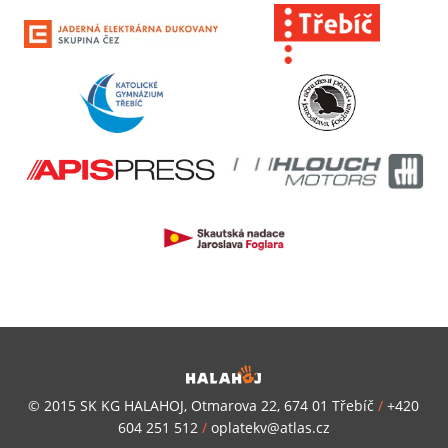
© 2015 SK KG HALAHOJ, Otmarova 22, 674 01 Třebíč
/
+420
604 251 512
/
oplatekv@atlas.cz