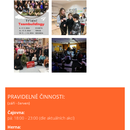
PRAVIDELNÉ ČINNOSTI:
(září - červen)
Čajovna:
pá: 18:00 - 23:00 (dle aktuálních akcí)
Herna: