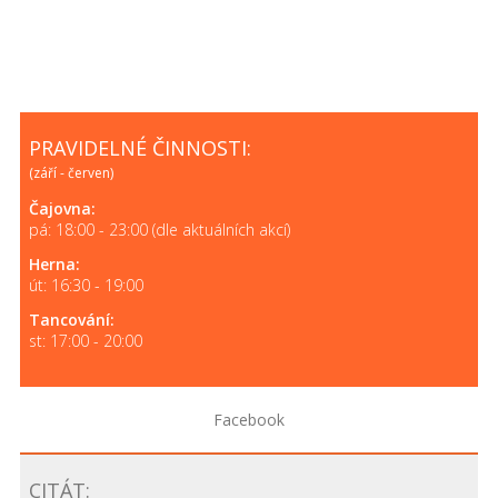
PRAVIDELNÉ ČINNOSTI:
(září - červen)
Čajovna:
pá: 18:00 - 23:00 (dle aktuálních akcí)
Herna:
út: 16:30 - 19:00
Tancování:
st: 17:00 - 20:00
Facebook
CITÁT: