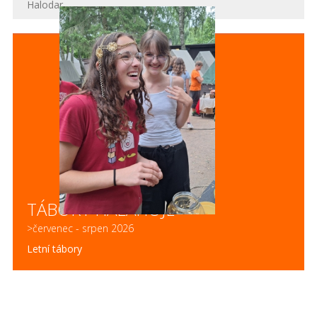
Halodar
TÁBORY HALAHOJE
>červenec - srpen 2026
Letní tábory