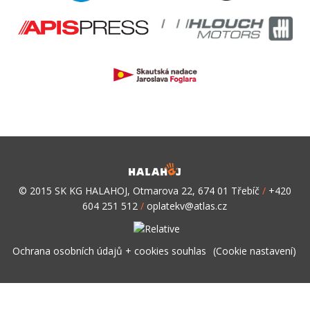
© 2015 SK KG HALAHOJ, Otmarova 22, 674 01 Třebíč
/
+420
604 251 512
/
oplatekv@atlas.cz
Ochrana osobních údajů + cookies souhlas
(Cookie nastavení)