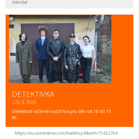
Halodar
DETEKTIVKA
>20. 3. 2026
Detektivní večerně noční hra pro děti od 10 do 15
let
https://eu.zonerama.com/halahoj/Album/15422764