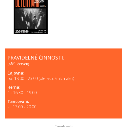
PRAVIDELNÉ ČINNOSTI:
(září - červen)
Čajovna:
pá: 18:00 - 23:00 (dle aktuálních akcí)
Herna:
út: 16:30 - 19:00
Tancování:
st: 17:00 - 20:00
Facebook