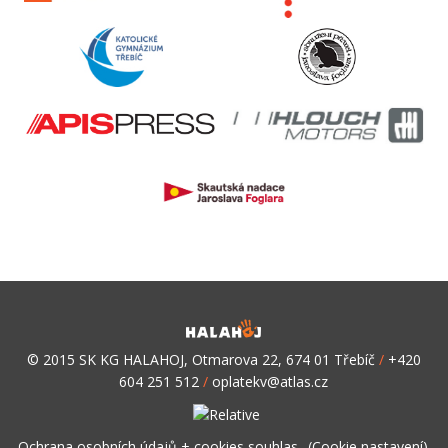
© 2015 SK KG HALAHOJ, Otmarova 22, 674 01 Třebíč
/
+420
604 251 512
/
oplatekv@atlas.cz
Ochrana osobních údajů + cookies souhlas
(Cookie nastavení)