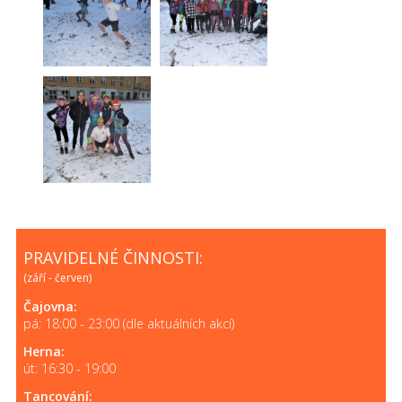
PRAVIDELNÉ ČINNOSTI:
(září - červen)
Čajovna:
pá: 18:00 - 23:00 (dle aktuálních akcí)
Herna:
út: 16:30 - 19:00
Tancování: